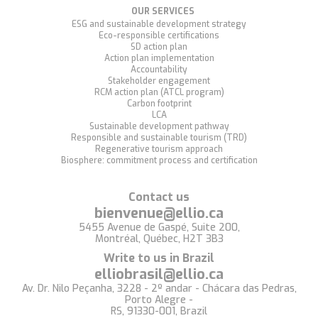
OUR SERVICES
ESG and sustainable development strategy
Eco-responsible certifications
SD action plan
Action plan implementation
Accountability
Stakeholder engagement
RCM action plan (ATCL program)
Carbon footprint
LCA
Sustainable development pathway
Responsible and sustainable tourism (TRD)
Regenerative tourism approach
Biosphere: commitment process and certification
Contact us
bienvenue@ellio.ca
5455 Avenue de Gaspé, Suite 200,
Montréal, Québec, H2T 3B3
Write to us in Brazil
elliobrasil@ellio.ca
Av. Dr. Nilo Peçanha, 3228 - 2º andar - Chácara das Pedras,
Porto Alegre -
RS, 91330-001, Brazil