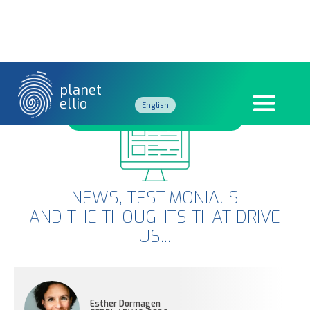
planet
ellio
English
SYSTEMIC APPROACH
French
NEWS, TESTIMONIALS
AND THE THOUGHTS THAT DRIVE
US...
Esther Dormagen